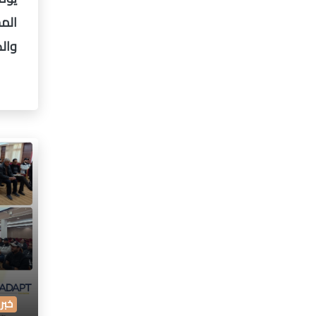
المح
وال
خبر