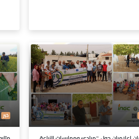
خبر
ان إعلاميان حول "مبادئ وممارسات الزراعة
متابع