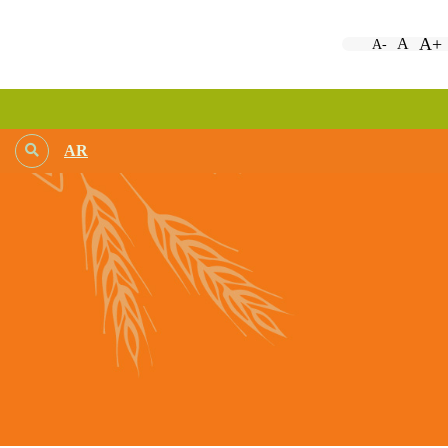
A+
A
A-
AR