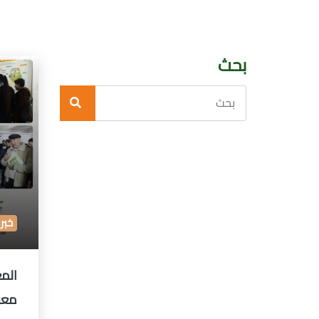
بحث
خبر
الم
معر