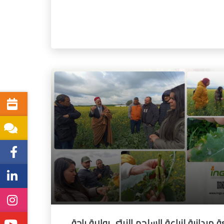
ة ميدانية لزراعة السلجم الزيتي بولاية باجة