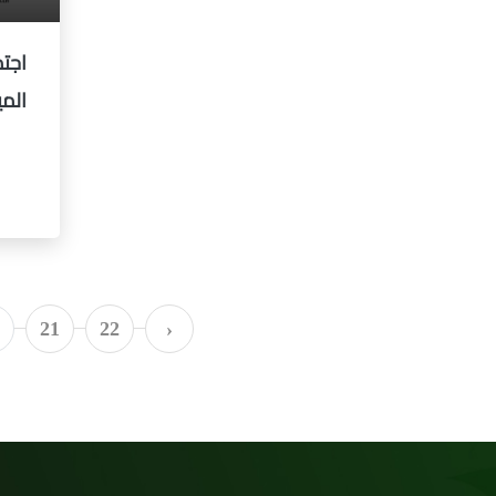
اجت
الميد
21
22
›