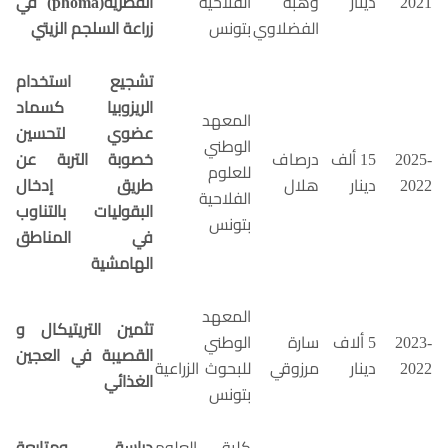
2021
دينار
وهبة
الفلاحية
الفطرية(
phoma
) في
الفضلاوي
بتونس
زراعة السلجم
ا
لزيتي
تشجيع استخدام
الريزوبيا كسماد
المعهد
عضوي لتحسين
الوطني
2025-
15 ألف
درصاف
خصوبة التربة عن
للعلوم
2022
دينار
هلال
طريق إدخال
الفلاحية
البقوليات بالتناوب
بتونس
في المناطق
الهامشية
المعهد
تثمين التريتيكال و
2023-
5 ألاف
سارة
الوطني
القصيبة في العجين
2022
دينار
مرزوقي
للبحوث الزراعية
الغذائي
بتونس
كلية العلوم
دراسة ومتابعة