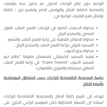
الزراعية حول إنتاج الزراعات الكبرى عبر تحليل عدة مؤشرات
إقتصادية ككلفة الإنتاج والهامش الخام وقاسم (ربح / كلفة)
وتتمثل اهم التقنيات الزراعية في:
مداواة الاعشاب الضارة في الزراعات: القمح الصلب، الفول
المصري والسلجم الزيتي
مداواة الامراض الفطرية على زراعة القمح الصلب والشعير
التسميد الازوتي لزراعة القمح الصلب والسلجم الزيتي
مداواة بذور الحبوب
ترشيد التسميد الكيميائي باستعمال تطبيقة "نظام خبير
لتسميد الحبوب "Expert Nutrient" في زراعة القمح الصلب
المطري (بسليانة) والمروي (بالقيروان)
دراسة المردودية الاقتصادية للزراعات حسب المناطق البيومناخية
وأنماط الإنتاج
تهدف إلى تقييم كلفة الانتاج والمردودية الاقتصادية للزراعات
استنادا الى الاسعار المتداولة خلال الموسم الزراعي الجاري على