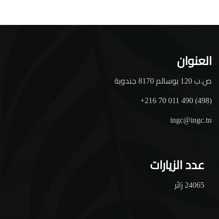
العنوان
ص.ب 120 بوسالم 8170 جندوبة
+216 70 011 490 (498)
ingc@ingc.tn
عدد الزيارات
24065 زائر