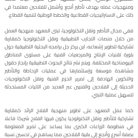
ومنهجيات عمله بهدف تأطير أنجع وأشمل للفلاحين معتمدا في
ذلك على الاستراتيجيات القطاعية والخطط الوطنية لتنمية القطاع.
ففي مجال التأطير ونقل التكنولوجيا، تبنى المعهد منهجية العمل
من خلال منصات التجارب التطبيقية ونقل التكنولوجيا كمقاربة
تشاركية لتطوير إشعاعه، اين يركز جل برامجه البحثية التطبيقية حول
بلورة تقنيات الإنتاج والمرجعيات الفنية على مستوى المناطق
البيومناخية المختلفة. ويتم نشر نتائج البحوث التطبيقية بإنجاز حقول
مشاهدة موسعة وإستثمارها في عمليات الإحاطة والتأطير
والتكوين الهادفة إلى تمرير الحزم الفنية ونقل التكنولوجيات
الحديثة إلى الفلاحين والفنيين عبر العديد من الآليات المستحدثة
لتسهيل عملية التبني.
كما عمل المعهد على تطوير منهجية الفلاح الرائد كمقاربة
تشاركية للتأطير ونقل التكنولوجيا يكون فيها الفلاح شريكا فاعلا
في منظومة الزراعات الكبرى بما يساعد على تمرير المعلومة
بصفة أسرع وأنجع إلى بقية الفلاحين مما يساهم في تحسين نسبة