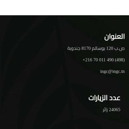
العنوان
ص.ب 120 بوسالم 8170 جندوبة
+216 70 011 490 (498)
ingc@ingc.tn
عدد الزيارات
24065 زائر