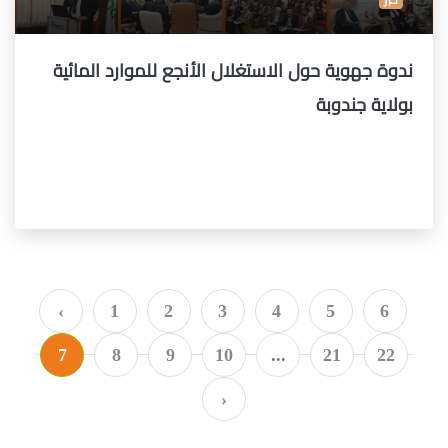
ندوة جهوية حول الاستغلال الأنجع للموارد المائية
بولاية جندوبة
‹
1
2
3
4
5
6
7
8
9
10
...
21
22
›