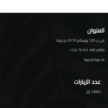
العنوان
ص.ب 120 بوسالم 8170 جندوبة
+216 70 011 490 (498)
ingc@ingc.tn
عدد الزيارات
24065 زائر