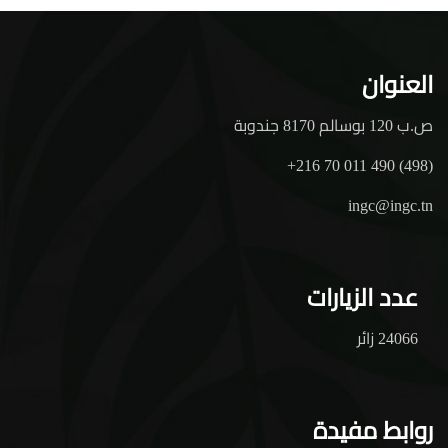
العنوان
ص.ب 120 بوسالم 8170 جندوبة
+216 70 011 490 (498)
ingc@ingc.tn
عدد الزيارات
24066 زائر
روابط مفيدة