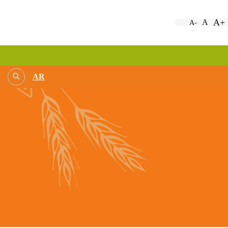
A+
A
A-
AR