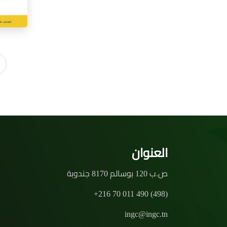
العنوان
ص.ب 120 بوسالم 8170 جندوبة
+216 70 011 490 (498)
ingc@ingc.tn