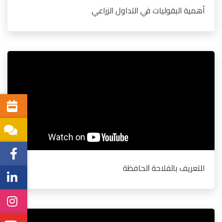
أهمية البقوليات في التداول الزراعي
اﻠﺘﻌﺮﻳﻒ ﺑﺎﻟﻔﻼﺣﺔ ﺍﻟﺤﺎﻓﻈﺔ