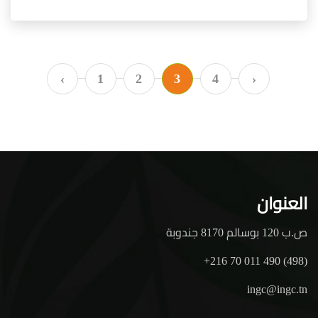
‹
1
2
3
4
›
العنوان
ص.ب 120 بوسالم 8170 جندوبة
+216 70 011 490 (498)
ingc@ingc.tn