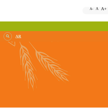
A+
A
A-
AR