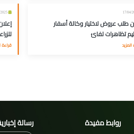
17/04/2025
ن طلب عروض لاختيار وكالة أسفار
إعلان
يم تظاهرات لفائ
للزراع
المزيد
قراءة ا
روابط مفيدة
رسالة إخباري