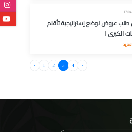
 طلب عروض لوضع إستراتيجية تأقلم
ات الكبرى ا
لمزيد
‹
1
2
3
4
›
ة