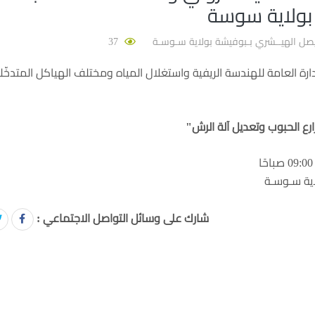
 بولاية سوسة
صل الهيــشري بـبوفيشة بولاية سـوسـة
37
دارة العامة للهندسة الريفية واستغلال المياه ومختلف الهياكل المتدخّ
رع الحبوب وتعديل آلة الرش"
اية سـوسـة
شارك على وسائل التواصل الاجتماعي :