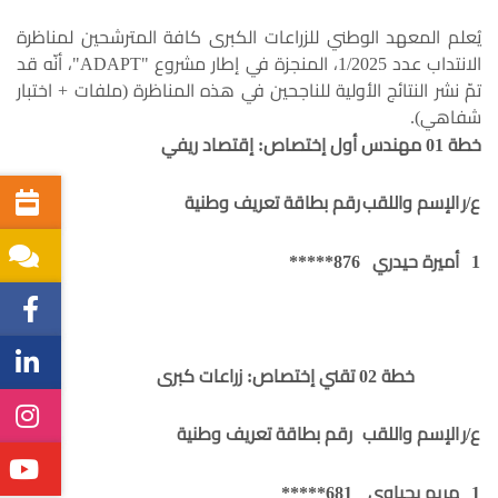
يُعلم المعهد الوطني للزراعات الكبرى كافة المترشحين لمناظرة
الانتداب عدد 1/2025، المنجزة في إطار مشروع "ADAPT"، أنّه قد
تمّ نشر النتائج الأولية للناجحين في هذه المناظرة (ملفات + اختبار
شفاهي).
خطة 01 مهندس أول إختصاص: إقتصاد ريفي
ع/ر
الإسم واللقب
رقم بطاقة تعريف وطنية
1
أميرة حيدري
876*****
خطة 02 تقني إختصاص: زراعات كبرى
ع/ر
الإسم واللقب
رقم بطاقة تعريف وطنية
1
مريم يحياوي
681*****